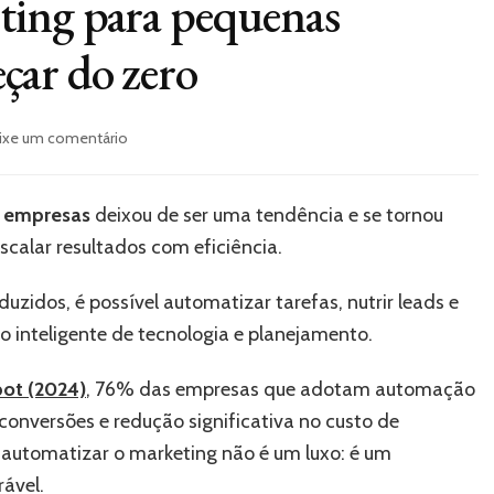
ing para pequenas
çar do zero
em
ixe um comentário
Automação
de
marketing
 empresas
deixou de ser uma tendência e se tornou
para
scalar resultados com eficiência.
pequenas
empresas:
como
idos, é possível automatizar tarefas, nutrir leads e
começar
 inteligente de tecnologia e planejamento.
do
zero
ot (2024)
, 76% das empresas que adotam automação
nversões e redução significativa no custo de
e automatizar o marketing não é um luxo: é um
rável.