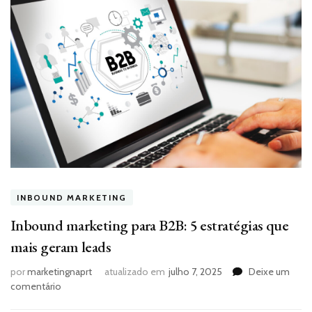
INBOUND MARKETING
Inbound marketing para B2B: 5 estratégias que
mais geram leads
por
marketingnaprt
atualizado em
julho 7, 2025
Deixe um
em
comentário
Inbound