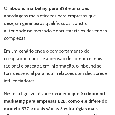
marketing
para
O
inbound marketing para B2B
é uma das
B2B:
abordagens mais eficazes para empresas que
5
estratégias
desejam gerar leads qualificados, construir
que
autoridade no mercado e encurtar ciclos de vendas
mais
complexas.
geram
leads
Em um cenário onde o comportamento do
comprador mudou e a decisão de compra é mais
racional e baseada em informação, o inbound se
torna essencial para nutrir relações com decisores e
influenciadores.
Neste artigo, você vai entender
o que é o inbound
marketing para empresas B2B, como ele difere do
modelo B2C e quais são as 5 estratégias mais