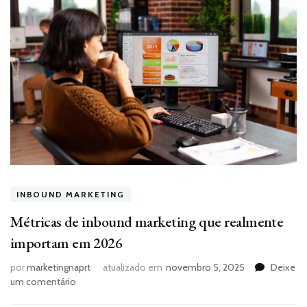
INBOUND MARKETING
Métricas de inbound marketing que realmente
importam em 2026
por
marketingnaprt
atualizado em
novembro 5, 2025
Deixe
em
um comentário
Métricas